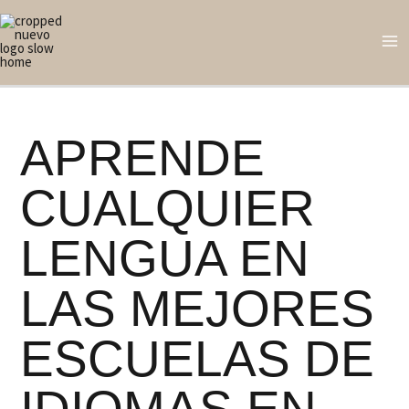
Ir
M
al
M
contenido
APRENDE
CUALQUIER
LENGUA EN
LAS MEJORES
ESCUELAS DE