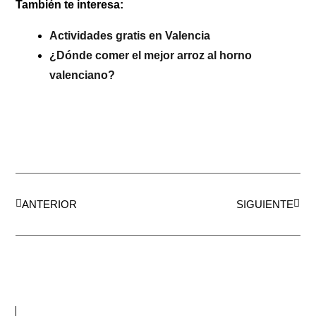
También te interesa:
Actividades gratis en Valencia
¿Dónde comer el mejor arroz al horno
valenciano?
Ant
Sigui
ANTERIOR
SIGUIENTE