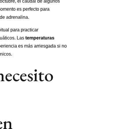
 octubre, el caudal de algunos
momento es perfecto para
de adrenalina.
tual para practicar
uáticos. Las
temperaturas
periencia es más arriesgada si no
nicos.
necesito
en