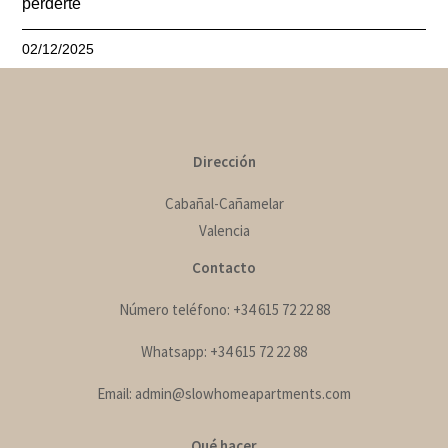
perderte
02/12/2025
Dirección
Cabañal-Cañamelar
Valencia
Contacto
Número teléfono: +34 615 72 22 88
Whatsapp: +34 615 72 22 88
Email: admin@slowhomeapartments.com
Qué hacer