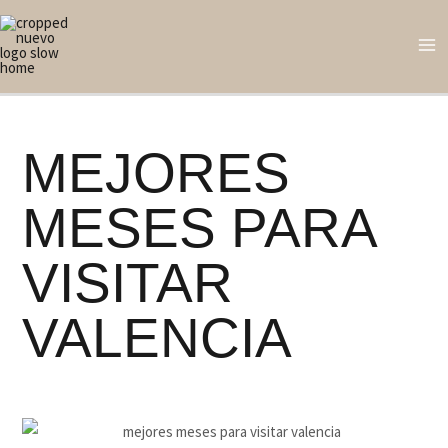
Ir
M
al
M
contenido
MEJORES
MESES PARA
VISITAR
VALENCIA